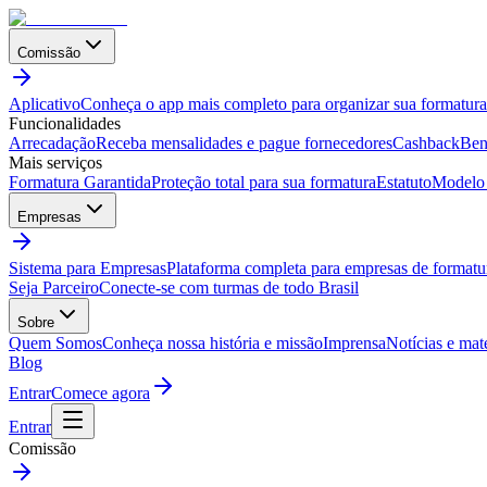
Comissão
Aplicativo
Conheça o app mais completo para organizar sua formatura
Funcionalidades
Arrecadação
Receba mensalidades e pague fornecedores
Cashback
Ben
Mais serviços
Formatura Garantida
Proteção total para sua formatura
Estatuto
Modelo 
Empresas
Sistema para Empresas
Plataforma completa para empresas de formatu
Seja Parceiro
Conecte-se com turmas de todo Brasil
Sobre
Quem Somos
Conheça nossa história e missão
Imprensa
Notícias e mat
Blog
Entrar
Comece agora
Entrar
Comissão