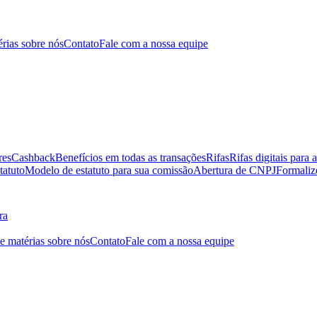
érias sobre nós
Contato
Fale com a nossa equipe
res
Cashback
Benefícios em todas as transações
Rifas
Rifas digitais para 
tatuto
Modelo de estatuto para sua comissão
Abertura de CNPJ
Formaliz
ra
 e matérias sobre nós
Contato
Fale com a nossa equipe