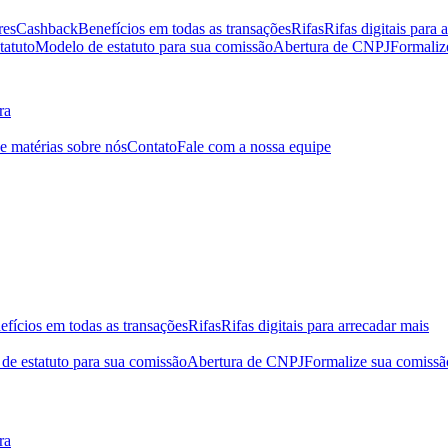
res
Cashback
Benefícios em todas as transações
Rifas
Rifas digitais para 
tatuto
Modelo de estatuto para sua comissão
Abertura de CNPJ
Formaliz
ra
 e matérias sobre nós
Contato
Fale com a nossa equipe
efícios em todas as transações
Rifas
Rifas digitais para arrecadar mais
de estatuto para sua comissão
Abertura de CNPJ
Formalize sua comissã
ra