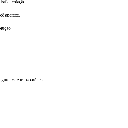
 baile, colação.
cê aparece.
olução.
dades que vão facilitar a organização da sua formatura.
egurança e transparência.