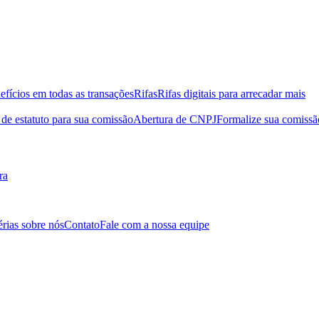
efícios em todas as transações
Rifas
Rifas digitais para arrecadar mais
de estatuto para sua comissão
Abertura de CNPJ
Formalize sua comissã
ra
érias sobre nós
Contato
Fale com a nossa equipe