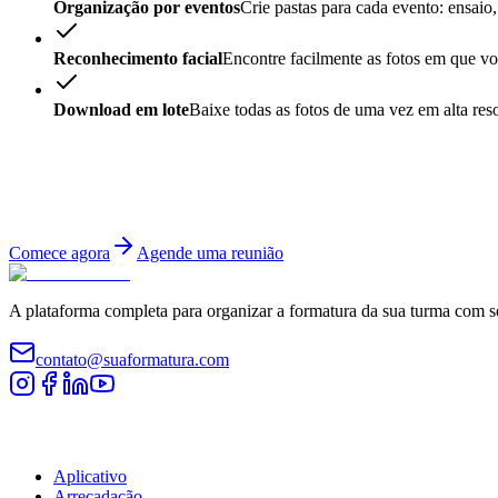
Organização por eventos
Crie pastas para cada evento: ensaio,
Reconhecimento facial
Encontre facilmente as fotos em que vo
Download em lote
Baixe todas as fotos de uma vez em alta res
Pronto para começar?
Cadastre sua turma gratuitamente e tenha acesso a todas as funcionali
Comece agora
Agende uma reunião
A plataforma completa para organizar a formatura da sua turma com s
contato@suaformatura.com
Comissão
Aplicativo
Arrecadação