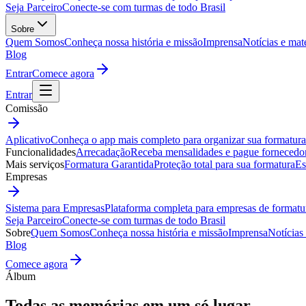
Seja Parceiro
Conecte-se com turmas de todo Brasil
Sobre
Quem Somos
Conheça nossa história e missão
Imprensa
Notícias e mat
Blog
Entrar
Comece agora
Entrar
Comissão
Aplicativo
Conheça o app mais completo para organizar sua formatura
Funcionalidades
Arrecadação
Receba mensalidades e pague fornecedo
Mais serviços
Formatura Garantida
Proteção total para sua formatura
Es
Empresas
Sistema para Empresas
Plataforma completa para empresas de formatu
Seja Parceiro
Conecte-se com turmas de todo Brasil
Sobre
Quem Somos
Conheça nossa história e missão
Imprensa
Notícias
Blog
Comece agora
Álbum
Todas as
memórias
em um só lugar