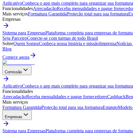
Aplicativo
Conheça o app mais completo para organizar sua formatura
Funcionalidades
Arrecadação
Receba mensalidades e pague fornecedo
Mais serviços
Formatura Garantida
Proteção total para sua formatura
Es
Empresas
Sistema para Empresas
Plataforma completa para empresas de formatu
Seja Parceiro
Conecte-se com turmas de todo Brasil
Sobre
Quem Somos
Conheça nossa história e missão
Imprensa
Notícias
Blog
Comece agora
Comissão
Aplicativo
Conheça o app mais completo para organizar sua formatura
Funcionalidades
Arrecadação
Receba mensalidades e pague fornecedores
Cashback
Ben
Mais serviços
Formatura Garantida
Proteção total para sua formatura
Estatuto
Modelo 
Empresas
Sistema para Empresas
Plataforma completa para empresas de formatu