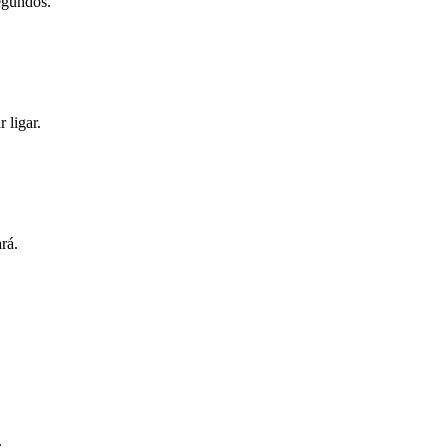
egundos.
 ligar.
rá.
.