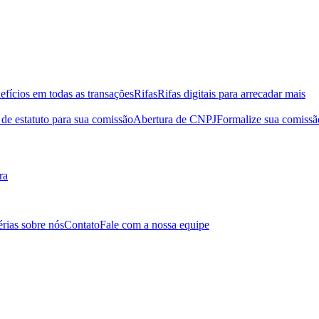
efícios em todas as transações
Rifas
Rifas digitais para arrecadar mais
de estatuto para sua comissão
Abertura de CNPJ
Formalize sua comissã
ra
érias sobre nós
Contato
Fale com a nossa equipe