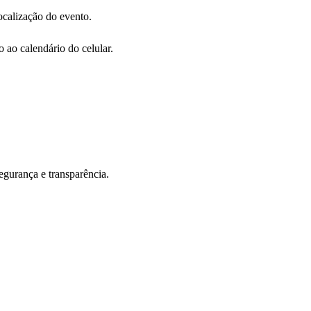
ocalização do evento.
ao calendário do celular.
dades que vão facilitar a organização da sua formatura.
egurança e transparência.