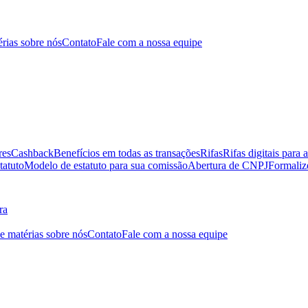
érias sobre nós
Contato
Fale com a nossa equipe
res
Cashback
Benefícios em todas as transações
Rifas
Rifas digitais para 
tatuto
Modelo de estatuto para sua comissão
Abertura de CNPJ
Formaliz
ra
 e matérias sobre nós
Contato
Fale com a nossa equipe