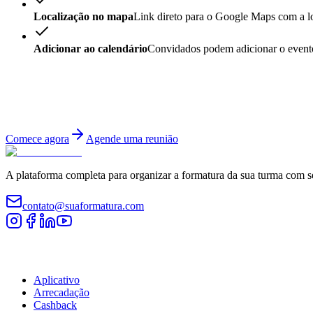
Localização no mapa
Link direto para o Google Maps com a l
Adicionar ao calendário
Convidados podem adicionar o evento 
Pronto para começar?
Cadastre sua turma gratuitamente e tenha acesso a todas as funcionali
Comece agora
Agende uma reunião
A plataforma completa para organizar a formatura da sua turma com s
contato@suaformatura.com
Comissão
Aplicativo
Arrecadação
Cashback