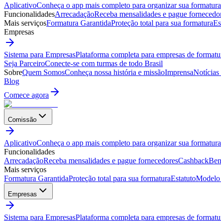
Aplicativo
Conheça o app mais completo para organizar sua formatura
Funcionalidades
Arrecadação
Receba mensalidades e pague fornecedo
Mais serviços
Formatura Garantida
Proteção total para sua formatura
Es
Empresas
Sistema para Empresas
Plataforma completa para empresas de formatu
Seja Parceiro
Conecte-se com turmas de todo Brasil
Sobre
Quem Somos
Conheça nossa história e missão
Imprensa
Notícias
Blog
Comece agora
Comissão
Aplicativo
Conheça o app mais completo para organizar sua formatura
Funcionalidades
Arrecadação
Receba mensalidades e pague fornecedores
Cashback
Ben
Mais serviços
Formatura Garantida
Proteção total para sua formatura
Estatuto
Modelo 
Empresas
Sistema para Empresas
Plataforma completa para empresas de formatu