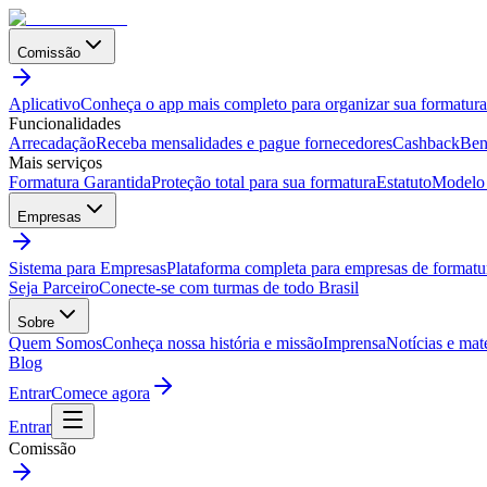
Comissão
Aplicativo
Conheça o app mais completo para organizar sua formatura
Funcionalidades
Arrecadação
Receba mensalidades e pague fornecedores
Cashback
Ben
Mais serviços
Formatura Garantida
Proteção total para sua formatura
Estatuto
Modelo 
Empresas
Sistema para Empresas
Plataforma completa para empresas de formatu
Seja Parceiro
Conecte-se com turmas de todo Brasil
Sobre
Quem Somos
Conheça nossa história e missão
Imprensa
Notícias e mat
Blog
Entrar
Comece agora
Entrar
Comissão