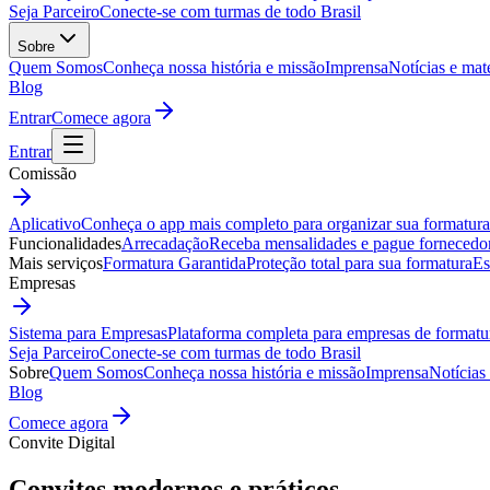
Seja Parceiro
Conecte-se com turmas de todo Brasil
Sobre
Quem Somos
Conheça nossa história e missão
Imprensa
Notícias e mat
Blog
Entrar
Comece agora
Entrar
Comissão
Aplicativo
Conheça o app mais completo para organizar sua formatura
Funcionalidades
Arrecadação
Receba mensalidades e pague fornecedo
Mais serviços
Formatura Garantida
Proteção total para sua formatura
Es
Empresas
Sistema para Empresas
Plataforma completa para empresas de formatu
Seja Parceiro
Conecte-se com turmas de todo Brasil
Sobre
Quem Somos
Conheça nossa história e missão
Imprensa
Notícias
Blog
Comece agora
Convite Digital
Convites
modernos
e práticos