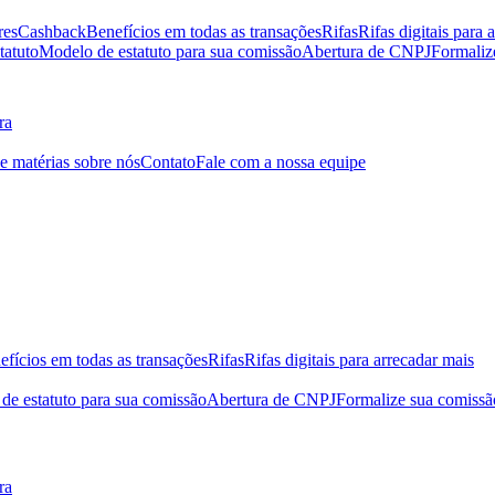
res
Cashback
Benefícios em todas as transações
Rifas
Rifas digitais para 
tatuto
Modelo de estatuto para sua comissão
Abertura de CNPJ
Formaliz
ra
 e matérias sobre nós
Contato
Fale com a nossa equipe
efícios em todas as transações
Rifas
Rifas digitais para arrecadar mais
de estatuto para sua comissão
Abertura de CNPJ
Formalize sua comissã
ra