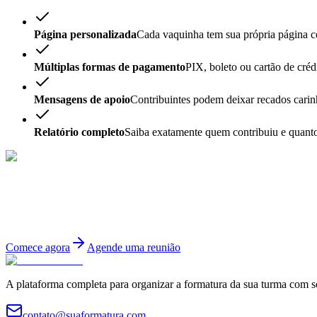
Página personalizada
Cada vaquinha tem sua própria página co
Múltiplas formas de pagamento
PIX, boleto ou cartão de créd
Mensagens de apoio
Contribuintes podem deixar recados carin
Relatório completo
Saiba exatamente quem contribuiu e quanto,
Pronto para começar?
Cadastre sua turma gratuitamente e tenha acesso a todas as funcionali
Comece agora
Agende uma reunião
A plataforma completa para organizar a formatura da sua turma com s
contato@suaformatura.com