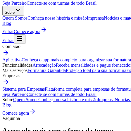
Seja Parceiro
Conecte-se com turmas de todo Brasil
Sobre
Quem Somos
Conheça nossa história e missão
Imprensa
Notícias e mat
Blog
Entrar
Comece agora
Entrar
Comissão
Aplicativo
Conheça o app mais completo para organizar sua formatura
Funcionalidades
Arrecadação
Receba mensalidades e pague fornecedo
Mais serviços
Formatura Garantida
Proteção total para sua formatura
Es
Empresas
Sistema para Empresas
Plataforma completa para empresas de formatu
Seja Parceiro
Conecte-se com turmas de todo Brasil
Sobre
Quem Somos
Conheça nossa história e missão
Imprensa
Notícias
Blog
Comece agora
Vaquinha
Arrecade mais com a
força da turma