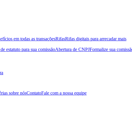
efícios em todas as transações
Rifas
Rifas digitais para arrecadar mais
de estatuto para sua comissão
Abertura de CNPJ
Formalize sua comissã
ra
érias sobre nós
Contato
Fale com a nossa equipe