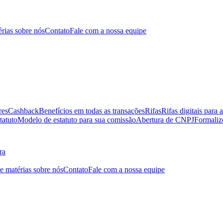
érias sobre nós
Contato
Fale com a nossa equipe
res
Cashback
Benefícios em todas as transações
Rifas
Rifas digitais para 
tatuto
Modelo de estatuto para sua comissão
Abertura de CNPJ
Formaliz
ra
 e matérias sobre nós
Contato
Fale com a nossa equipe