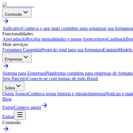
Comissão
Aplicativo
Conheça o app mais completo para organizar sua formatura
Funcionalidades
Arrecadação
Receba mensalidades e pague fornecedores
Cashback
Ben
Mais serviços
Formatura Garantida
Proteção total para sua formatura
Estatuto
Modelo 
Empresas
Sistema para Empresas
Plataforma completa para empresas de formatu
Seja Parceiro
Conecte-se com turmas de todo Brasil
Sobre
Quem Somos
Conheça nossa história e missão
Imprensa
Notícias e mat
Blog
Entrar
Comece agora
Entrar
Comissão