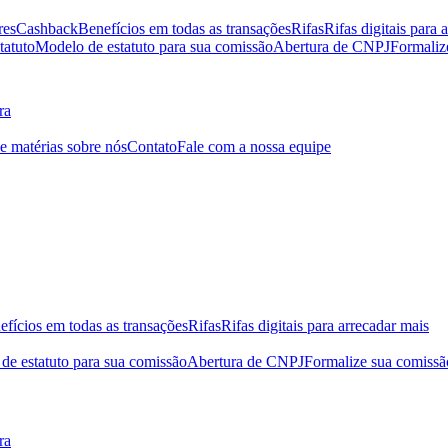
res
Cashback
Benefícios em todas as transações
Rifas
Rifas digitais para 
tatuto
Modelo de estatuto para sua comissão
Abertura de CNPJ
Formaliz
ra
 e matérias sobre nós
Contato
Fale com a nossa equipe
efícios em todas as transações
Rifas
Rifas digitais para arrecadar mais
de estatuto para sua comissão
Abertura de CNPJ
Formalize sua comissã
ra