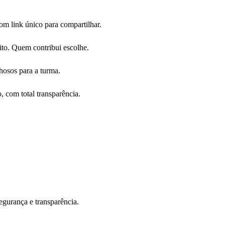
m link único para compartilhar.
ito. Quem contribui escolhe.
hosos para a turma.
 com total transparência.
dades que vão facilitar a organização da sua formatura.
egurança e transparência.