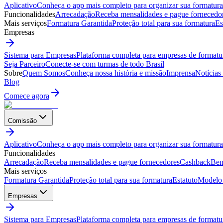
Aplicativo
Conheça o app mais completo para organizar sua formatura
Funcionalidades
Arrecadação
Receba mensalidades e pague fornecedo
Mais serviços
Formatura Garantida
Proteção total para sua formatura
Es
Empresas
Sistema para Empresas
Plataforma completa para empresas de formatu
Seja Parceiro
Conecte-se com turmas de todo Brasil
Sobre
Quem Somos
Conheça nossa história e missão
Imprensa
Notícias
Blog
Comece agora
Comissão
Aplicativo
Conheça o app mais completo para organizar sua formatura
Funcionalidades
Arrecadação
Receba mensalidades e pague fornecedores
Cashback
Ben
Mais serviços
Formatura Garantida
Proteção total para sua formatura
Estatuto
Modelo 
Empresas
Sistema para Empresas
Plataforma completa para empresas de formatu