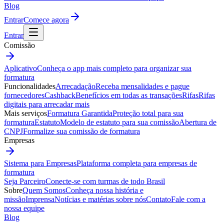
Blog
Entrar
Comece agora
Entrar
Comissão
Aplicativo
Conheça o app mais completo para organizar sua
formatura
Funcionalidades
Arrecadação
Receba mensalidades e pague
fornecedores
Cashback
Benefícios em todas as transações
Rifas
Rifas
digitais para arrecadar mais
Mais serviços
Formatura Garantida
Proteção total para sua
formatura
Estatuto
Modelo de estatuto para sua comissão
Abertura de
CNPJ
Formalize sua comissão de formatura
Empresas
Sistema para Empresas
Plataforma completa para empresas de
formatura
Seja Parceiro
Conecte-se com turmas de todo Brasil
Sobre
Quem Somos
Conheça nossa história e
missão
Imprensa
Notícias e matérias sobre nós
Contato
Fale com a
nossa equipe
Blog