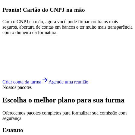
Pronto! Cartão do CNPJ na mão
Com o CNPJ na mão, agora você pode firmar contratos mais
seguros, abertura de contas em bancos e ter muito mais transparência
com o dinheiro da formatura.
Atendemos todas as cidades do Brasil
Em qualquer cidade do país, você pode contar com os nossos
serviços e aproveitar todos os benefícios de ser um cliente Sua
Formatura.
Criar conta da turma
Agende uma reunião
Nossos pacotes
Escolha o melhor plano para
sua turma
Oferecemos pacotes completos para formalizar sua comissão com
segurança
Estatuto