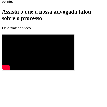
evento.
Assista o que a nossa advogada falou
sobre o processo
Dá o play no vídeo.
Vantagens
Benefícios de ter um
CNPJ para sua
turma
Ter um CNPJ (Cadastro Nacional da Pessoa Jurídica) para a
comissão de formatura é importante por diversas razões.