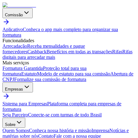
Comissão
Aplicativo
Conheça o app mais completo para organizar sua
formatura
Funcionalidades
Arrecadação
Receba mensalidades e pague
fornecedores
Cashback
Benefícios em todas as transações
Rifas
Rifas
digitais para arrecadar mais
Mais serviços
Formatura Garantida
Proteção total para sua
formatura
Estatuto
Modelo de estatuto para sua comissão
Abertura de
CNPJ
Formalize sua comissão de formatura
Empresas
Sistema para Empresas
Plataforma completa para empresas de
formatura
Seja Parceiro
Conecte-se com turmas de todo Brasil
Sobre
Quem Somos
Conheça nossa história e missão
Imprensa
Notícias e
matérias sobre nós
Contato
Fale com a nossa equipe