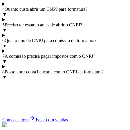
4
Quanto custa abrir um CNPJ para formatura?
▼
5
Preciso ter estatuto antes de abrir o CNPJ?
▼
6
Qual o tipo de CNPJ para comissão de formatura?
▼
7
A comissão precisa pagar impostos com o CNPJ?
▼
8
Posso abrir conta bancária com o CNPJ da formatura?
▼
Pronto para formalizar sua comissão?
Abra o CNPJ da sua turma e tenha mais segurança, transparência e
controle financeiro na sua formatura.
Comece agora
Falar com vendas