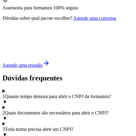
Assessoria para formatura 100% segura
Dúvidas sobre qual pacote escolher?
Agende uma conversa
Entendemos você
Abra seu CNPJ com quem é
especialista
em formaturas
Agende uma reunião
Dúvidas frequentes
1
Quanto tempo demora para abrir o CNPJ da formatura?
▼
2
Quais documentos são necessários para abrir o CNPJ?
▼
3
Toda turma precisa abrir um CNPJ?
▼