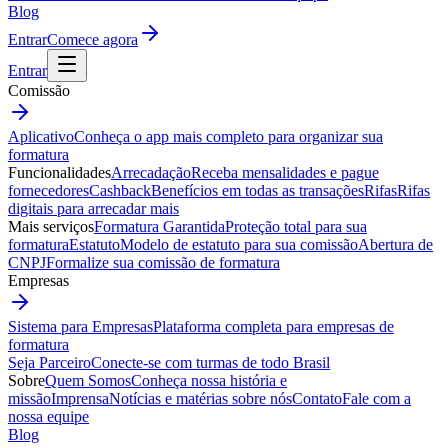
Blog
Entrar
Comece agora
Entrar
Comissão
Aplicativo
Conheça o app mais completo para organizar sua
formatura
Funcionalidades
Arrecadação
Receba mensalidades e pague
fornecedores
Cashback
Benefícios em todas as transações
Rifas
Rifas
digitais para arrecadar mais
Mais serviços
Formatura Garantida
Proteção total para sua
formatura
Estatuto
Modelo de estatuto para sua comissão
Abertura de
CNPJ
Formalize sua comissão de formatura
Empresas
Sistema para Empresas
Plataforma completa para empresas de
formatura
Seja Parceiro
Conecte-se com turmas de todo Brasil
Sobre
Quem Somos
Conheça nossa história e
missão
Imprensa
Notícias e matérias sobre nós
Contato
Fale com a
nossa equipe
Blog