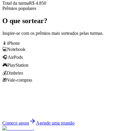
Total da turma
R$ 4.850
Prêmios populares
O que sortear?
Inspire-se com os prêmios mais sorteados pelas turmas.
📱
iPhone
💻
Notebook
🎧
AirPods
🎮
PlayStation
💰
Dinheiro
🎁
Vale-compras
Pronto para começar?
Cadastre sua turma gratuitamente e tenha acesso a todas as
funcionalidades que vão facilitar a organização da sua formatura.
Comece agora
Agende uma reunião