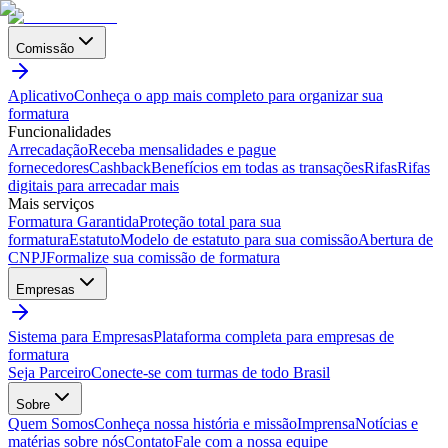
Comissão
Aplicativo
Conheça o app mais completo para organizar sua
formatura
Funcionalidades
Arrecadação
Receba mensalidades e pague
fornecedores
Cashback
Benefícios em todas as transações
Rifas
Rifas
digitais para arrecadar mais
Mais serviços
Formatura Garantida
Proteção total para sua
formatura
Estatuto
Modelo de estatuto para sua comissão
Abertura de
CNPJ
Formalize sua comissão de formatura
Empresas
Sistema para Empresas
Plataforma completa para empresas de
formatura
Seja Parceiro
Conecte-se com turmas de todo Brasil
Sobre
Quem Somos
Conheça nossa história e missão
Imprensa
Notícias e
matérias sobre nós
Contato
Fale com a nossa equipe