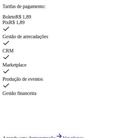
Tarifas de pagamento:
Boleto
R$
1,89
Pix
R$
1,89
Gestão de arrecadações
CRM
Marketplace
Produção de eventos
Gestão financeira
Pronto para fazer sua empresa crescer?
Agende uma demonstração gratuita e descubra como podemos
ajudar sua empresa de formatura a vender mais e crescer.