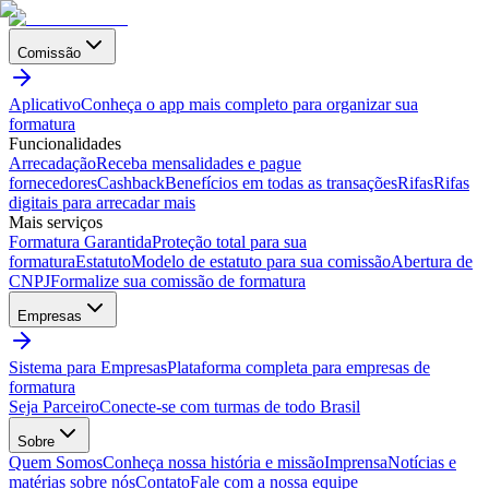
Comissão
Aplicativo
Conheça o app mais completo para organizar sua
formatura
Funcionalidades
Arrecadação
Receba mensalidades e pague
fornecedores
Cashback
Benefícios em todas as transações
Rifas
Rifas
digitais para arrecadar mais
Mais serviços
Formatura Garantida
Proteção total para sua
formatura
Estatuto
Modelo de estatuto para sua comissão
Abertura de
CNPJ
Formalize sua comissão de formatura
Empresas
Sistema para Empresas
Plataforma completa para empresas de
formatura
Seja Parceiro
Conecte-se com turmas de todo Brasil
Sobre
Quem Somos
Conheça nossa história e missão
Imprensa
Notícias e
matérias sobre nós
Contato
Fale com a nossa equipe