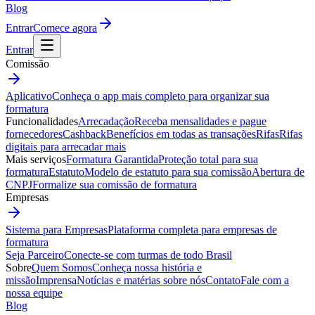
Blog
Entrar
Comece agora
Entrar
Comissão
Aplicativo
Conheça o app mais completo para organizar sua
formatura
Funcionalidades
Arrecadação
Receba mensalidades e pague
fornecedores
Cashback
Benefícios em todas as transações
Rifas
Rifas
digitais para arrecadar mais
Mais serviços
Formatura Garantida
Proteção total para sua
formatura
Estatuto
Modelo de estatuto para sua comissão
Abertura de
CNPJ
Formalize sua comissão de formatura
Empresas
Sistema para Empresas
Plataforma completa para empresas de
formatura
Seja Parceiro
Conecte-se com turmas de todo Brasil
Sobre
Quem Somos
Conheça nossa história e
missão
Imprensa
Notícias e matérias sobre nós
Contato
Fale com a
nossa equipe
Blog